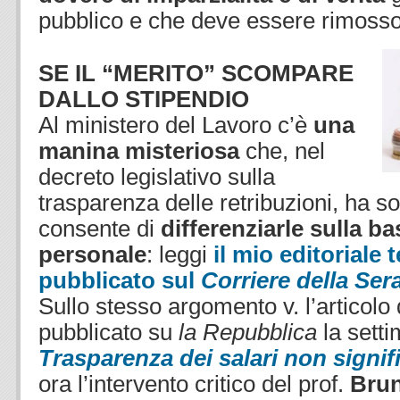
pubblico e che deve essere rimosso 
SE IL “MERITO” SCOMPARE
DALLO STIPENDIO
Al ministero del Lavoro c’è
una
manina misteriosa
che, nel
decreto legislativo sulla
trasparenza delle retribuzioni, ha s
consente di
differenziarle sulla b
personale
: leggi
il mio editoriale 
pubblicato sul
Corriere della Ser
Sullo stesso argomento v. l’articolo
pubblicato su
la Repubblica
la sett
Trasparenza dei salari non signif
ora l’intervento critico del prof.
Bru