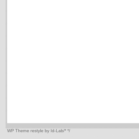
WP Theme
restyle by Id-Lab
/*
*/