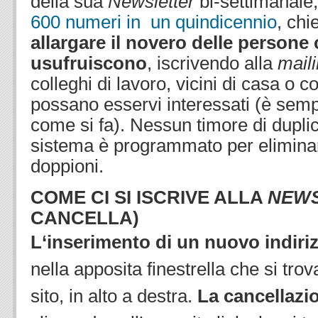
della sua
Newsletter
bi-settimanale
600 numeri in un quindicennio
, chi
allargare il novero delle persone
usufruiscono
, iscrivendo alla
maili
colleghi di lavoro, vicini di casa o 
possano esservi interessati (è sempl
come si fa). Nessun timore di duplica
sistema è programmato per elimina
doppioni.
COME CI SI ISCRIVE ALLA
NEW
CANCELLA)
L
‘inserimento di un nuovo indiri
nella apposita finestrella che si trov
sito, in alto a destra.
La cancellazi