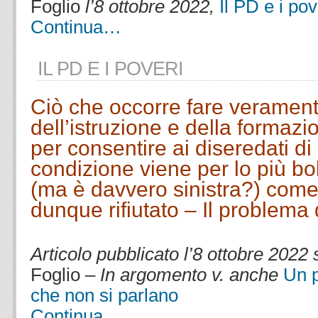
Foglio
l’8 ottobre 2022,
Il PD e i pov
Continua…
IL PD E I POVERI
Ciò che occorre fare veramen
dell’istruzione e della formaz
per consentire ai diseredati di 
condizione viene per lo più bol
(ma è davvero sinistra?)
come 
dunque rifiutato – Il problema 
.
Articolo pubblicato l’8 ottobre 2022
Foglio
– In argomento v. anche
Un p
che non si parlano
Continua…