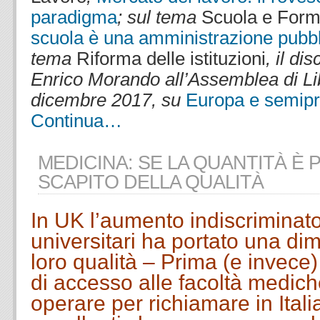
paradigma
; sul tema
Scuola e Form
scuola è una amministrazione pubbl
tema
Riforma delle istituzioni
, il di
Enrico Morando all’Assemblea di Li
dicembre 2017, su
Europa e semipr
Continua…
MEDICINA: SE LA QUANTITÀ È 
SCAPITO DELLA QUALITÀ
In UK l’aumento indiscriminato
universitari ha portato una di
loro qualità – Prima (e invece) di
di accesso alle facoltà medic
operare per richiamare in Italia