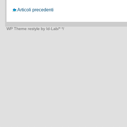
Articoli precedenti
WP Theme
restyle by Id-Lab
/*
*/