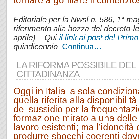
tornare a gonfiare il contenzio
.
Editoriale per la Nwsl n. 586, 1° m
riferimento alla bozza del decreto-l
aprile) – Qui
il link ai post del Pri
quindicennio
Continua…
LA RIFORMA POSSIBILE DEL
CITTADINANZA
Oggi in Italia la sola condizion
quella riferita alla disponibilit
del sussidio per la frequentazi
formazione mirato a una delle 
lavoro esistenti; ma l’idoneità
produrre sbocchi coerenti do