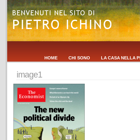
HOME
CHI SONO
LA CASA NELLA P
image1