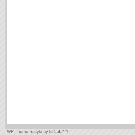
WP Theme
restyle by Id-Lab
/*
*/