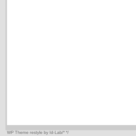
WP Theme
restyle by Id-Lab
/*
*/