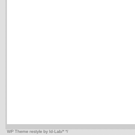
WP Theme
restyle by Id-Lab
/*
*/