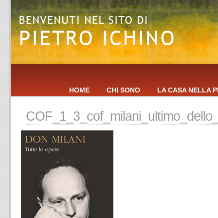
HOME
CHI SONO
LA CASA NELLA P
COF_1_3_cof_milani_ultimo_dello_s