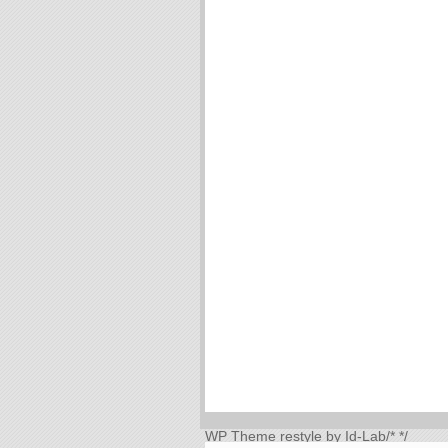
WP Theme
restyle by Id-Lab
/*
*/