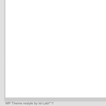
WP Theme
restyle by Id-Lab
/*
*/