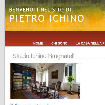
HOME
CHI SONO
LA CASA NELLA P
Studio Ichino Brugnatelli