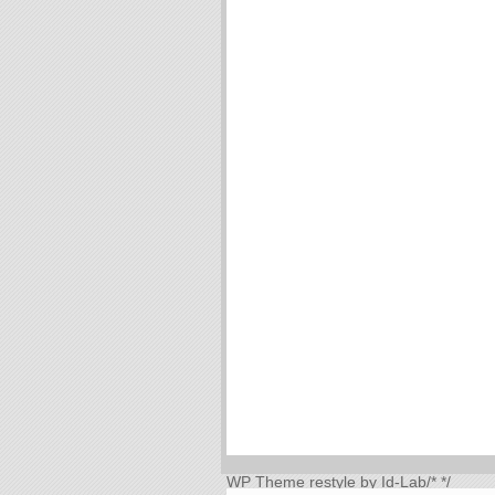
WP Theme
restyle by Id-Lab
/*
*/