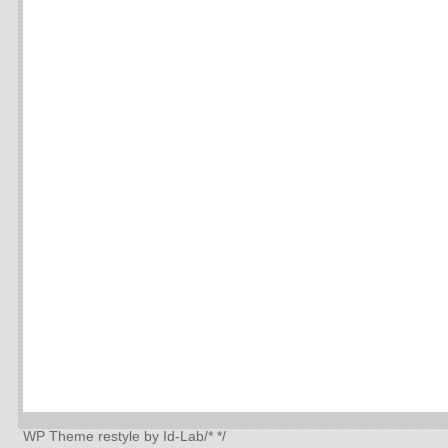
WP Theme
restyle by Id-Lab
/*
*/