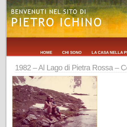
HOME
CHI SONO
LA CASA NELLA P
1982 – Al Lago di Pietra Rossa – C