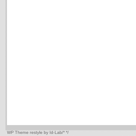
WP Theme
restyle by Id-Lab
/*
*/