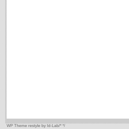
WP Theme
restyle by Id-Lab
/*
*/