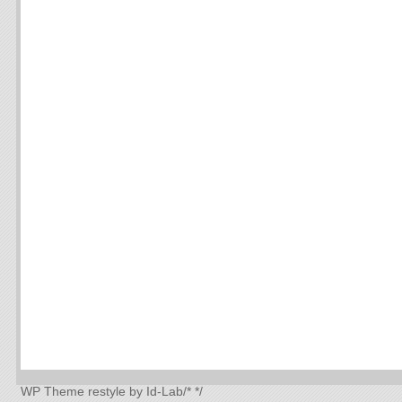
WP Theme
restyle by Id-Lab
/*
*/