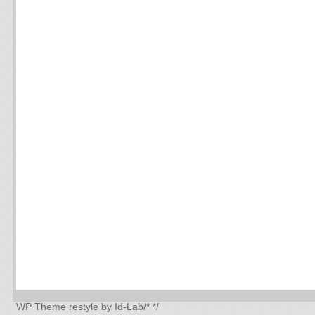
WP Theme
restyle by Id-Lab
/*
*/