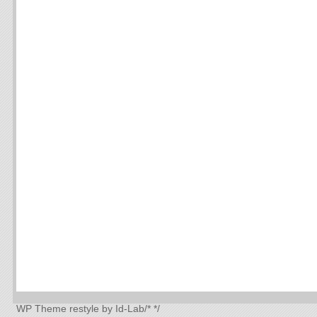
WP Theme
restyle by Id-Lab
/*
*/