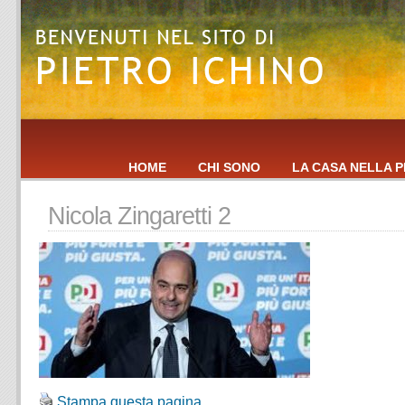
HOME
CHI SONO
LA CASA NELLA P
Nicola Zingaretti 2
Stampa questa pagina