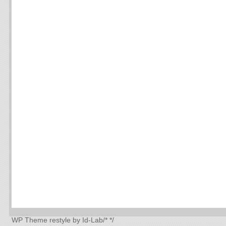
WP Theme
restyle by Id-Lab
/*
*/