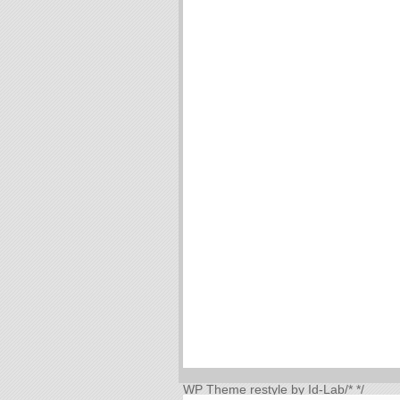
WP Theme
restyle by Id-Lab
/*
*/