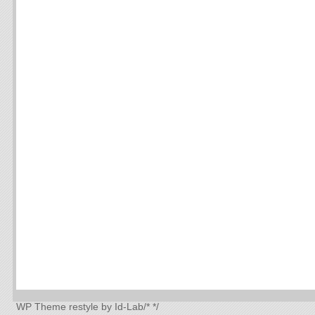
WP Theme
restyle by Id-Lab
/*
*/