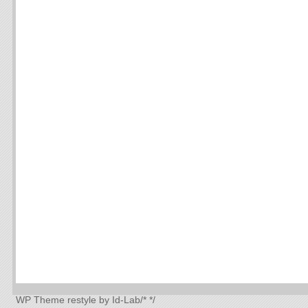
WP Theme
restyle by Id-Lab
/*
*/