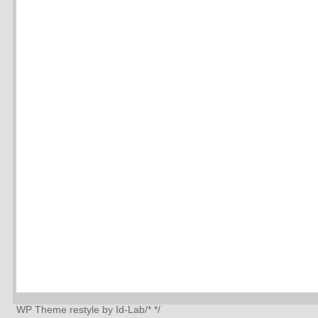
WP Theme
restyle by Id-Lab
/*
*/