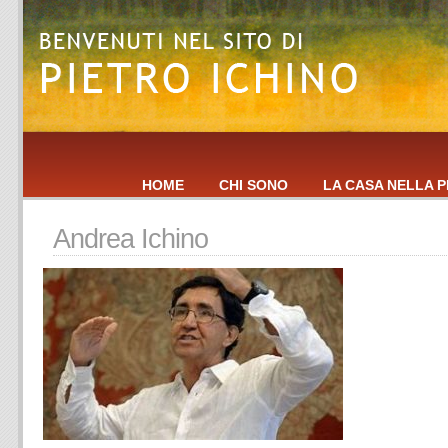
HOME
CHI SONO
LA CASA NELLA P
Andrea Ichino