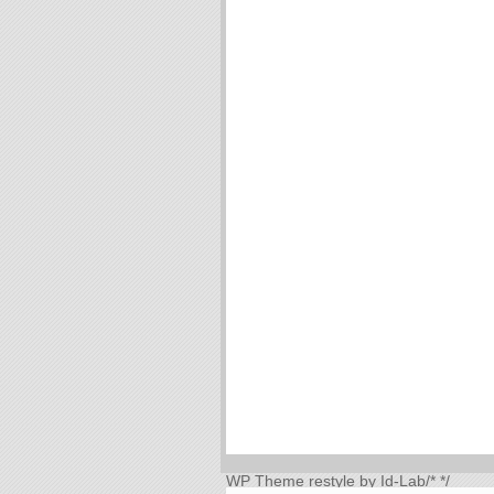
WP Theme
restyle by Id-Lab
/*
*/