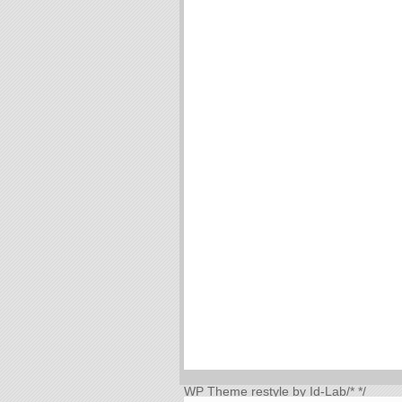
WP Theme
restyle by Id-Lab
/*
*/