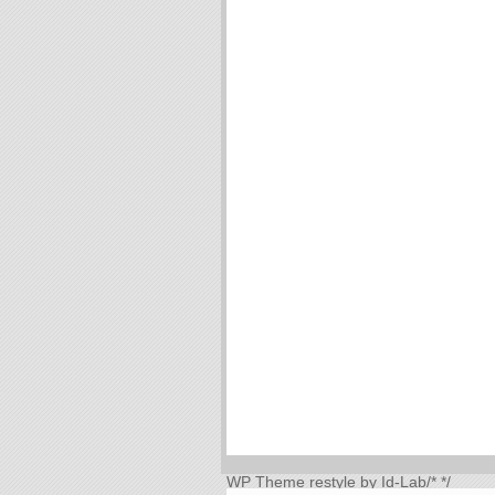
WP Theme
restyle by Id-Lab
/*
*/