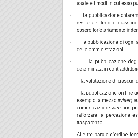
totale e i modi in cui esso p
· la pubblicazione chiarament
resi e dei termini massimi 
essere forfetariamente inde
· la pubblicazione di ogni atto 
delle amministrazioni;
· la pubblicazione degli obi
determinata in contraddittorio
· la valutazione di ciascun dir
· la pubblicazione on line quo
esempio, a mezzo
twitter
) s
comunicazione
web
non pos
rafforzare la percezione e
trasparenza.
Alle tre parole d’ordine fo