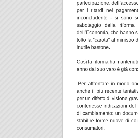
partecipazione, dell’accesso
per i ritardi nei pagament
inconcludente ‑ si sono sen
sabotaggio della riforma
dell’Economia, che hanno sot
tolto la “carota” al ministr
inutile bastone.
Così la riforma ha mantenuto
anno dal suo varo è già cons
Per affrontare in modo one
anche il più recente tentativ
per un difetto di visione gr
contenesse indicazioni del t
di cambiamento: un document
stabilire forme nuove di coi
consumatori.