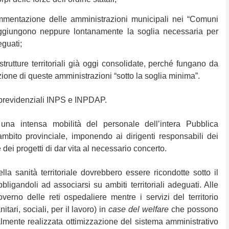
tazione delle amministrazioni municipali nei “Comuni
ggiungono neppure lontanamente la soglia necessaria per
eguati;
utture territoriali già oggi consolidate, perché fungano da
ione di queste amministrazioni “sotto la soglia minima”.
 previdenziali INPS e INPDAP.
tensa mobilità del personale dell’intera Pubblica
mbito provinciale, imponendo ai dirigenti responsabili dei
dei progetti di dar vita al necessario concerto.
ella sanità territoriale dovrebbero essere ricondotte sotto il
bbligandoli ad associarsi su ambiti territoriali adeguati. Alle
verno delle reti ospedaliere mentre i servizi del territorio
itari, sociali, per il lavoro) in
case del welfare
che possono
nalmente realizzata ottimizzazione del sistema amministrativo