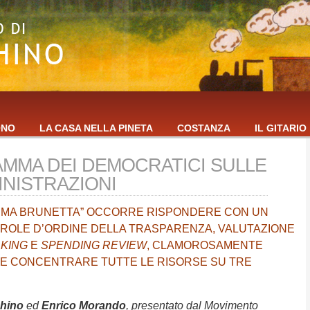
ONO
LA CASA NELLA PINETA
COSTANZA
IL GITARIO
MMA DEI DEMOCRATICI SULLE
INISTRAZIONI
ORMA BRUNETTA” OCCORRE RISPONDERE CON UN
AROLE D’ORDINE DELLA TRASPARENZA, VALUTAZIONE
KING
E
SPENDING REVIEW
, CLAMOROSAMENTE
 E CONCENTRARE TUTTE LE RISORSE SU TRE
chino
ed
Enrico Morando
, presentato dal Movimento