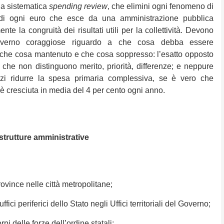
la sistematica
spending review
, che elimini ogni fenomeno di
 di ogni euro che esce da una amministrazione pubblica
nte la congruità dei risultati utili per la collettività. Devono
overno coraggiose riguardo a che cosa debba essere
, che cosa mantenuto e che cosa soppresso: l’esatto opposto
ri che non distinguono merito, priorità, differenze; e neppure
i ridurre la spesa primaria complessiva, se è vero che
è cresciuta in media del 4 per cento ogni anno.
 strutture amministrative
vince nelle città metropolitane;
ici periferici dello Stato negli Uffici territoriali del Governo;
i delle forze dell’ordine statali;