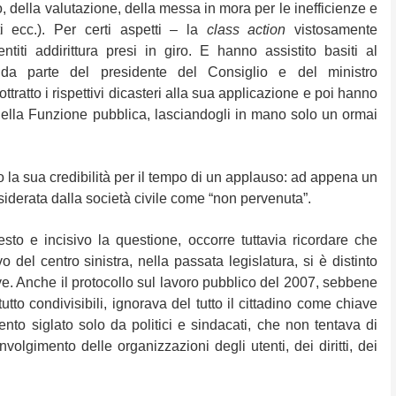
, della valutazione, della messa in mora per le inefficienze e
i ecc.). Per certi aspetti – la
class action
vistosamente
titi addirittura presi in giro. E hanno assistito basiti al
 da parte del presidente del Consiglio e del ministro
tratto i rispettivi dicasteri alla sua applicazione e poi hanno
o della Funzione pubblica, lasciandogli in mano solo un ormai
 la sua credibilità per il tempo di un applauso: ad appena un
iderata dalla società civile come “non pervenuta”.
sto e incisivo la questione, occorre tuttavia ricordare che
o del centro sinistra, nella passata legislatura, si è distinto
ave. Anche il protocollo sul lavoro pubblico del 2007, sebbene
utto condivisibili, ignorava del tutto il cittadino come chiave
o siglato solo da politici e sindacati, che non tentava di
nvolgimento delle organizzazioni degli utenti, dei diritti, dei