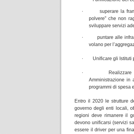
· superare la frammen
polvere” che non ra
sviluppare servizi ad
· puntare alle infrastr
volano per l’aggregaz
· Unificare gli Istituti
· Realizzare una in
Amministrazione in a
programmi di spesa e 
Entro il 2020 le strutture d
governo degli enti locali, o
regioni deve rimanere il go
devono unificarsi (servizi san
essere il driver per una fi