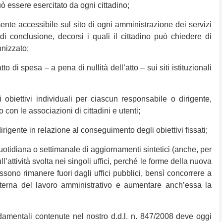
uò essere esercitato da ogni cittadino;
e accessibile sul sito di ogni amministrazione dei servizi
di conclusione, decorsi i quali il cittadino può chiedere di
nnizzato;
di spesa – a pena di nullità dell’atto – sui siti istituzionali
ettivi individuali per ciascun responsabile o dirigente,
 con le associazioni di cittadini e utenti;
igente in relazione al conseguimento degli obiettivi fissati;
tidiana o settimanale di aggiornamenti sintetici (anche, per
ull’attività svolta nei singoli uffici, perché le forme della nuova
sono rimanere fuori dagli uffici pubblici, bensì concorrere a
sterna del lavoro amministrativo e aumentare anch’essa la
ndamentali contenute nel nostro d.d.l. n. 847/2008 deve oggi