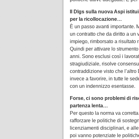
Il Dlgs sulla nuova Aspi istit
per la ricollocazione…
È un passo avanti importante. M
un contratto che da diritto a u
impiego, rimborsato a risultato r
Quindi per attivare lo strument
anni. Sono esclusi così i lavora
stragiudiziale, risolve consens
contraddizione visto che l’altro 
invece a favorire, in tutte le sed
con un indennizzo esentasse.
Forse, ci sono problemi di ris
partenza lenta…
Per questo la norma va corretta. 
rafforzare le politiche di sosteg
licenziamenti disciplinari, e all
poi vanno potenziate le politich