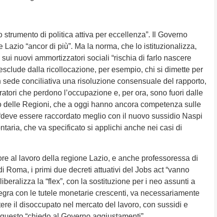
“lo strumento di politica attiva per eccellenza”. Il Governo
e Lazio “ancor di più”. Ma la norma, che lo istituzionalizza,
ui nuovi ammortizzatori sociali “rischia di farlo nascere
“esclude dalla ricollocazione, per esempio, chi si dimette per
in sede conciliativa una risoluzione consensuale del rapporto,
atori che perdono l’occupazione e, per ora, sono fuori dalle
uolo delle Regioni, che a oggi hanno ancora competenza sulle
o “deve essere raccordato meglio con il nuovo sussidio Naspi
taria, che va specificato si applichi anche nei casi di
re al lavoro della regione Lazio, e anche professoressa di
di Roma, i primi due decreti attuativi del Jobs act “vanno
liberalizza la “flex”, con la sostituzione per i neo assunti a
egra con le tutele monetarie crescenti, va necessariamente
stere il disoccupato nel mercato del lavoro, con sussidi e
r questo “chiedo al Governo aggiustamenti”.