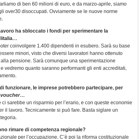
arliamo di ben 60 milioni di euro, e da marzo-aprile, siamo
tti gli over30 disoccupati. Ovviamente se le nuove norme
e.
 Lavoro ha sbloccato i fondi per sperimentare la
litalia…
poter coinvolgere 1.400 dipendenti in esubero. Sarà su base
essere minori, visto che diversi lavoratori hanno ottenuto
ini alla pensione. Sarà comunque una sperimentazione
 e vedremo quanto saranno performanti gli enti accreditati,
camento.
 di funzionare, le imprese potrebbero partecipare, per
l
voucher
…
 ci sarebbe un risparmio per l’erario, e con queste economie
r il lavoro. Tecnicamente si può fare. Basta siglare un
tegoria.
evono rimare di competenza regionale?
zionale per l’occupazione. C’è poi la riforma costituzionale