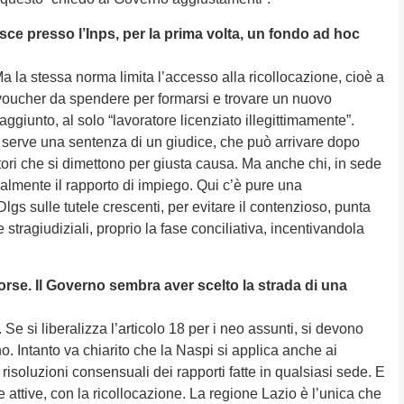
uisce presso l’Inps, per la prima volta, un fondo ad hoc
a la stessa norma limita l’accesso alla ricollocazione, cioè a
n voucher da spendere per formarsi e trovare un nuovo
aggiunto, al solo “lavoratore licenziato illegittimamente”.
o serve una sentenza di un giudice, che può arrivare dopo
tori che si dimettono per giusta causa. Ma anche chi, in sede
ualmente il rapporto di impiego. Qui c’è pure una
Dlgs sulle tutele crescenti, per evitare il contenzioso, punta
e stragiudiziali, proprio la fase conciliativa, incentivandola
orse. Il Governo sembra aver scelto la strada di una
Se si liberalizza l’articolo 18 per i neo assunti, si devono
no. Intanto va chiarito che la Naspi si applica anche ai
e risoluzioni consensuali dei rapporti fatte in qualsiasi sede. E
e attive, con la ricollocazione. La regione Lazio è l’unica che