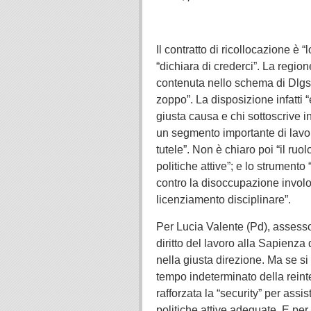
.
Il contratto di ricollocazione è 
“dichiara di crederci”. La region
contenuta nello schema di Dlgs s
zoppo”. La disposizione infatti 
giusta causa e chi sottoscrive 
un segmento importante di lavor
tutele”. Non è chiaro poi “il r
politiche attive”; e lo strument
contro la disoccupazione involon
licenziamento disciplinare”.
Per Lucia Valente (Pd), assesso
diritto del lavoro alla Sapienza 
nella giusta direzione. Ma se si 
tempo indeterminato della reint
rafforzata la “security” per assi
politiche attive adeguate. E pe