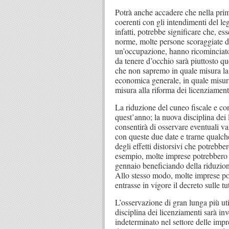
Potrà anche accadere che nella prima
coerenti con gli intendimenti del leg
infatti, potrebbe significare che, e
norme, molte persone scoraggiate da
un’occupazione, hanno ricominciato 
da tenere d’occhio sarà piuttosto que
che non sapremo in quale misura la
economica generale, in quale misura 
misura alla riforma dei licenziament
La riduzione del cuneo fiscale e cont
quest’anno; la nuova disciplina dei 
consentirà di osservare eventuali v
con queste due date e trarne qualc
degli effetti distorsivi che potrebbe
esempio, molte imprese potrebbero 
gennaio beneficiando della riduzione 
Allo stesso modo, molte imprese pot
entrasse in vigore il decreto sulle tu
L’osservazione di gran lunga più uti
disciplina dei licenziamenti sarà inv
indeterminato nel settore delle impr