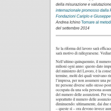
della misurazione e valutazione d
internazionale promosso dalla
Fondazioni Cariplo e Giuseppe
Andrea Ichino
Tornare al metodo
del settembre 2014
.
Se la riforma del lavoro sarà effica
sarà motivo di rallegrarsene. Vedi
Nell’ultimo quinquennio, il numero de
milioni ogni anno: questo dato imp
del ministero del Lavoro, è la conseg
termine, molti dei quali venivano rin
l’impresa, per non assumere una per
tre persone diverse sullo stesso pos
occupata da una sola persona assun
del numero delle assunzioni. Per val
soprattutto il numero delle assunzi
diminuendo: ultimamente, dai due m
– queste sì – ora devono invece aum