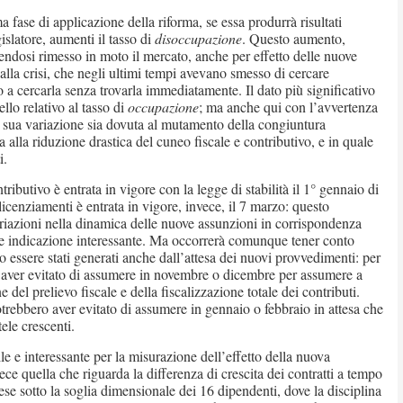
 fase di applicazione della riforma, se essa produrrà risultati
islatore, aumenti il tasso di
disoccupazione
. Questo aumento,
ssendosi rimesso in moto il mercato, anche per effetto delle nuove
lla crisi, che negli ultimi tempi avevano smesso di cercare
a cercarla senza trovarla immediatamente. Il dato più significativo
llo relativo al tasso di
occupazione
; ma anche qui con l’avvertenza
 sua variazione sia dovuta al mutamento della congiuntura
alla riduzione drastica del cuneo fiscale e contributivo, e in quale
i.
ributivo è entrata in vigore con la legge di stabilità il 1° gennaio di
licenziamenti è entrata in vigore, invece, il 7 marzo: questo
ariazioni nella dinamica delle nuove assunzioni in corrispondenza
he indicazione interessante. Ma occorrerà comunque tener conto
ro essere stati generati anche dall’attesa dei nuovi provvedimenti: per
aver evitato di assumere in novembre o dicembre per assumere a
del prelievo fiscale e della fiscalizzazione totale dei contributi.
rebbero aver evitato di assumere in gennaio o febbraio in attesa che
tele crescenti.
le e interessante per la misurazione dell’effetto della nuova
ece quella che riguarda la differenza di crescita dei contratti a tempo
ese sotto la soglia dimensionale dei 16 dipendenti, dove la disciplina