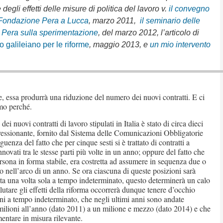
egli effetti delle misure di politica del lavoro v.
il convegno
 Fondazione Pera a Lucca
, marzo 2011,
il seminario delle
 Pera sulla sperimentazione
, del marzo 2012,
l’articolo di
 galileiano per le riforme
, maggio 2013,
e
un mio intervento
ce, essa produrrà una riduzione del numero dei nuovi contratti. E ci
amo perché.
i nuovi contratti di lavoro stipulati in Italia è stato di circa dieci
ressionante, fornito dal Sistema delle Comunicazioni Obbligatorie
uenza del fatto che per cinque sesti si è trattato di contratti a
novati tra le stesse parti più volte in un anno; oppure del fatto che
sona in forma stabile, era costretta ad assumere in sequenza due o
to nell’arco di un anno. Se ora ciascuna di queste posizioni sarà
ta una volta sola a tempo indeterminato, questo determinerà un calo
utare gli effetti della riforma occorrerà dunque tenere d’occhio
oni a tempo indeterminato, che negli ultimi anni sono andate
ilioni all’anno (dato 2011) a un milione e mezzo (dato 2014) e che
entare in misura rilevante.