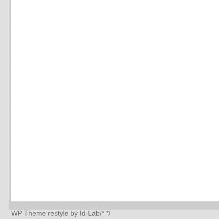
WP Theme
restyle by Id-Lab
/*
*/