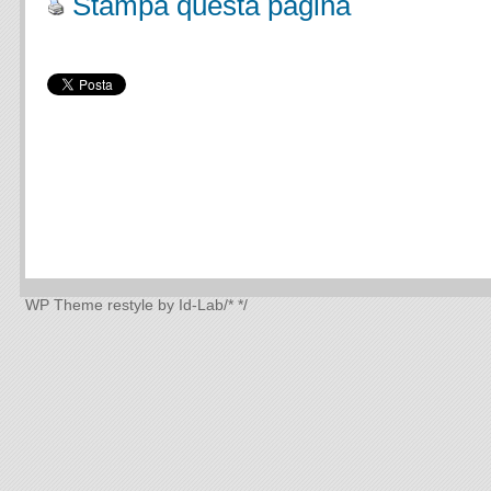
Stampa questa pagina
WP Theme
restyle by Id-Lab
/*
*/