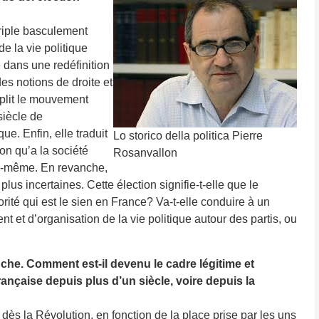
triple basculement
de la vie politique
e dans une redéfinition
es notions de droite et
plit le mouvement
siècle de
que. Enfin, elle traduit
Lo storico della politica Pierre
on qu’a la société
Rosanvallon
le-même. En revanche,
us incertaines. Cette élection signifie-t-elle que le
norité qui est le sien en France? Va-t-elle conduire à un
et d’organisation de la vie politique autour des partis, ou
che. Comment est-il devenu le cadre légitime et
française depuis plus d’un siècle, voire depuis la
dès la Révolution, en fonction de la place prise par les uns