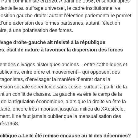
Parti communiste en1920. A partir de 1958, et surtout après
identielle au suffrage universel, le cadre institutionnel va
opposition gauche-droite: autant l’élection parlementaire permet
d’une extension des formes partisanes, autant l’élection
aire, à une polarisation des forces.
age droite-gauche ait résisté à la république
es, était de nature à favoriser la dispersion des forces
tient des clivages historiques anciens – entre catholiques et
publicains, ­entre ordre et mouvement – qui opposent des
ntagonistes, d’envisager la manière d’entrer dans la
nsion sociale se renforce sans cesse, surtout à partir de la
nt un conflit de classes. La gauche va être le camp de la
, de la régulation économique, alors que la droite va être la
arié, encore très important jusqu’au milieu du XXesiècle,
ent. Il ne faut ­jamais oublier que la mensualisation des
près1968.
politique a-t-elle été remise encause au fil des ­décennies?