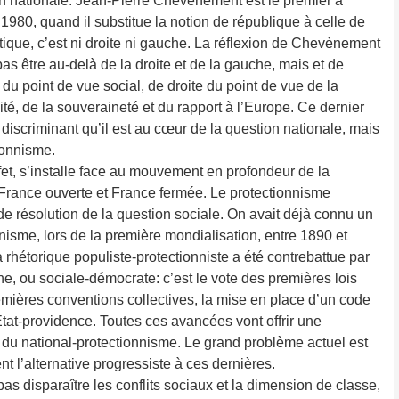
on nationale. Jean-Pierre Chevènement est le premier à
 1980, quand il substitue la notion de république à celle de
tique, c’est ni droite ni gauche. La réflexion de Chevènement
pas être au-delà de la droite et de la gauche, mais et de
du point de vue social, de droite du point de vue de la
cité, de la souveraineté et du rapport à l’Europe. Ce dernier
 discriminant qu’il est au cœur de la question nationale, mais
ionnisme.
fet, s’installe face au mouvement en profondeur de la
 France ouverte et France fermée. Le protectionnisme
résolution de la question sociale. On avait déjà connu un
nisme, lors de la première mondialisation, entre 1890 et
 rhétorique populiste-protectionniste a été contrebattue par
ne, ou sociale-démocrate: c’est le vote des premières lois
emières conventions collectives, la mise en place d’un code
Etat-providence. Toutes ces avancées vont ­offrir une
s du national-protectionnisme. Le grand problème actuel est
 ­l’alternative progressiste à ces dernières.
s disparaître les conflits sociaux et la dimension de classe,