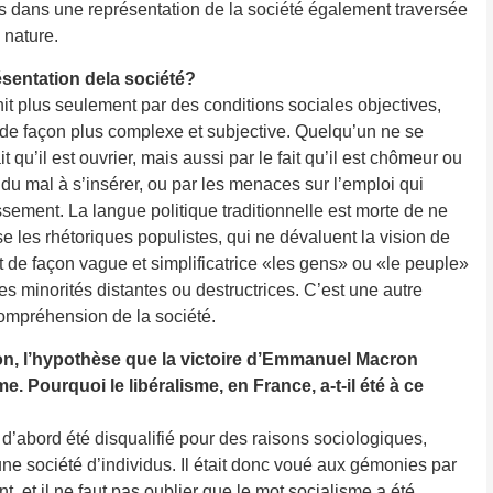
is dans une représentation de la société également traversée
 nature.
ésentation dela société?
nit plus seulement par des conditions sociales objectives,
 de façon plus complexe et subjective. Quelqu’un ne se
it qu’il est ouvrier, mais aussi par le fait qu’il est chômeur ou
 du mal à s’insérer, ou par les menaces sur l’emploi qui
ssement. La langue politique traditionnelle est morte de ne
se les rhétoriques populistes, qui ne dévaluent la vision de
 de façon vague et simplificatrice «les gens» ou «le peuple»
es minorités distantes ou destructrices. C’est une autre
ompréhension de la société.
on, l’hypothèse que la victoire d’Emmanuel Macron
isme. Pourquoi le libéralisme, en France, a-t-il été à ce
 d’abord été disqualifié pour des raisons sociologiques,
d’une société d’individus. Il était donc voué aux gémonies par
, et il ne faut pas oublier que le mot socialisme a été