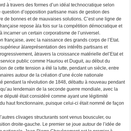
rd à travers des formes d’un idéal technocratique selon
ne question d’opposition partisane mais de gestion des
ntre de bonnes et de mauvaises solutions. C’est une ligne de
 française repose àla fois sur la compétition démocratique et
à incarner un certain corporatisme de l’universel.
on française, avec la naissance des grands corps de l’Etat.
l supérieur àlareprésentation des intérêts partisans et
 progressivement, àtravers la croissance matérielle del’Etat et
u ­service public comme Hauriou et Duguit, au début du
ion de cette tension a été la lutte, pendant un siècle, entre
nnaires autour de la création d’une école nationale
nté pendant la révolution de 1848, débattu à nouveau pendant
ti qu’au lendemain de la seconde guerre mondiale, avec la
le député était considéré comme ayant une légitimité
du haut fonctionnaire, puisque celui-ci était nommé de ­façon
autres clivages structurants sont venus bousculer, ou
sition droite-gauche. Le premier se joue autour de l’idée de