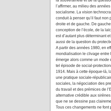
la souveraineté et de la questi
l’affirmer, au milieu des années
socialisme. La vision technocra
conduit à penser qu’il faut non 
droite et de gauche. De gauche 
conception de l’école, de la laï
est d’autant plus déterminant et
aussi de la question du protect
A partir des années 1980, en ef
mondialisation le clivage entre
émerge alors comme un mode de 
tel épisode de social-protection
1914. Mais à cette époque-là, la
une pratique sociale-républicai
sociales, la négociation des pr
du travail et des prémices de l’
alternative crédible aux sirène
que ne se dessine pas clairement
Tous ces changements ne font pa