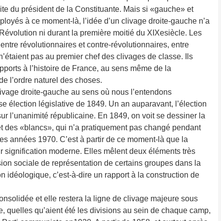
ite du président de la Constituante. Mais si «gauche» et
loyés à ce moment-là, l’idée d’un clivage droite-gauche n’a
 Révolution ni durant la première moitié du XIXesiècle. Les
 entre révolutionnaires et contre-révolutionnaires, entre
n’étaient pas au premier chef des clivages de classe. Ils
apports à l’histoire de France, au sens même de la
 de l’ordre naturel des choses.
livage droite-gauche au sens où nous l’entendons
e élection législative de 1849. Un an auparavant, l’élection
ur l’unanimité républicaine. En 1849, on voit se dessiner la
t des «blancs», qui n’a pratiquement pas changé pendant
 des années 1970. C’est à partir de ce moment-là que la
ur signification moderne. Elles mêlent deux éléments très
sion sociale de représentation de certains groupes dans la
n idéologique, c’est-à-dire un rapport à la construction de
onsolidée et elle restera la ligne de clivage majeure sous
e, quelles qu’aient été les divisions au sein de chaque camp,