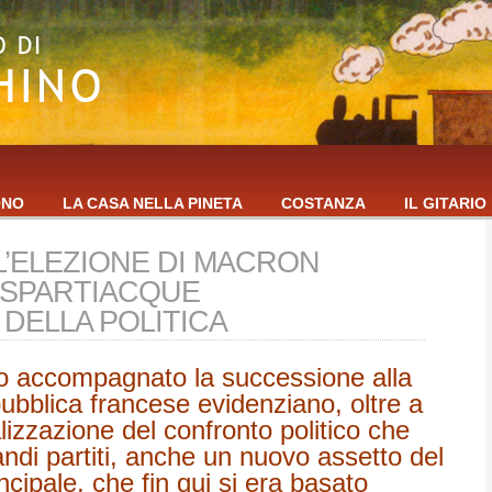
ONO
LA CASA NELLA PINETA
COSTANZA
IL GITARIO
L’ELEZIONE DI MACRON
 SPARTIACQUE
DELLA POLITICA
o accompagnato la successione alla
ubblica francese evidenziano, oltre a
izzazione del confronto politico che
andi partiti, anche un
nuovo assetto del
incipale, che fin qui si era basato