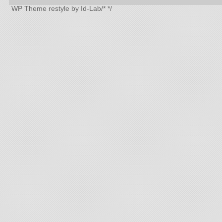
WP Theme
restyle by Id-Lab
/*
*/