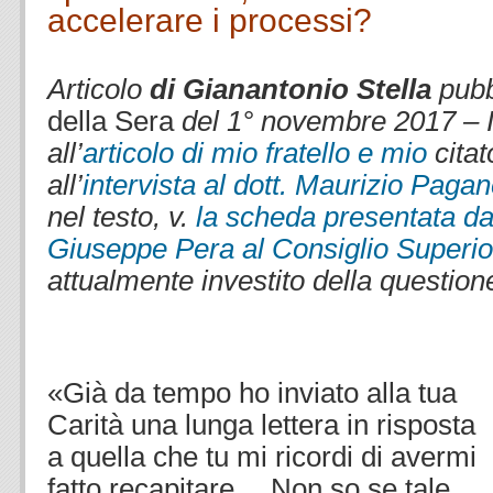
accelerare i processi?
.
.
Articolo
di Gianantonio Stella
pubb
della Sera
del 1° novembre 2017 – I
all’
articolo di mio fratello e mio
citat
all’
intervista al dott. Maurizio Pagane
nel testo, v.
la scheda presentata d
Giuseppe Pera al Consiglio Superio
attualmente investito della question
.
.
«Già da tempo ho inviato alla tua
Carità una lunga lettera in risposta
a quella che tu mi ricordi di avermi
fatto recapitare… Non so se tale