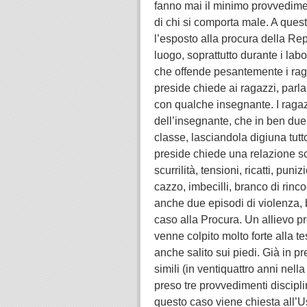
fanno mai il minimo provvedimento
di chi si comporta male. A quest
l’esposto alla procura della Rep
luogo, soprattutto durante i lab
che offende pesantemente i raga
preside chiede ai ragazzi, parlan
con qualche insegnante. I ragaz
dell’insegnante, che in ben due 
classe, lasciandola digiuna tutt
preside chiede una relazione scr
scurrilità, tensioni, ricatti, pu
cazzo, imbecilli, branco di rin
anche due episodi di violenza, b
caso alla Procura. Un allievo pr
venne colpito molto forte alla tes
anche salito sui piedi. Già in 
simili (in ventiquattro anni nell
preso tre provvedimenti discipli
questo caso viene chiesta all’