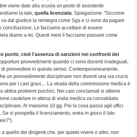
bre viene dato alla scuola un posto di assistente
mandiamo la tale,
quella licenziata
. Spiegazione: “Siccome
ei va dal giudice la reintegra come Sga e ci sono da pagare
n conciliazione. Le facciamo accettare di essere
gliela diamo a lei. Questi mesi li facciamo passare come
do punto
,
cioè l’assenza di sanzioni nei confronti dei
opportuni provvedimenti quando ci sono docenti inadeguati,
ità di provvedere in questo senso. Contemporaneamente,
he un provvedimento disciplinare non diventi una via crucis
scono per i casi gravi… La strada della commissione medica è
o abbia problemi psichici. Nei casi conclamati si ottiene
sione cautelare in attesa di visita medica va convalidata
isciplinare. Al massimo 10 gg. Poi la cosa passa agli uffici
e si prospetta il licenziamento, entra in gioco il lato
re?”).
e a quello dei dirigenti che, per quieto vivere o altro, non