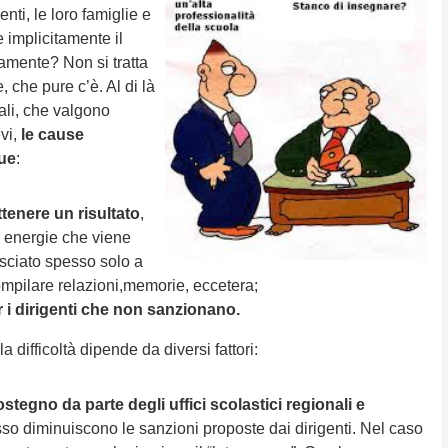
nti, le loro famiglie e
re implicitamente il
tamente? Non si tratta
e, che pure c’è. Al di là
rali, che valgono
evi,
le cause
due
:
ottenere un risultato
,
i energie che viene
lasciato spesso solo a
ompilare relazioni,memorie, eccetera;
r i dirigenti che non sanzionano.
 la difficoltà dipende da diversi fattori:
tegno da parte degli uffici scolastici regionali e
so diminuiscono le sanzioni proposte dai dirigenti. Nel caso