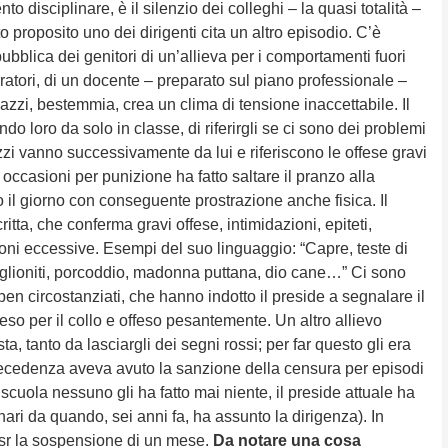
 disciplinare, è il silenzio dei colleghi – la quasi totalità –
o proposito uno dei dirigenti cita un altro episodio. C’è
ubblica dei genitori di un’allieva per i comportamenti fuori
oratori, di un docente – preparato sul piano professionale –
zzi, bestemmia, crea un clima di tensione inaccettabile. Il
do loro da solo in classe, di riferirgli se ci sono dei problemi
zi vanno successivamente da lui e riferiscono le offese gravi
occasioni per punizione ha fatto saltare il pranzo alla
o il giorno con conseguente prostrazione anche fisica. Il
itta, che conferma gravi offese, intimidazioni, epiteti,
nizioni eccessive. Esempi del suo linguaggio: “Capre, teste di
coglioniti, porcoddio, madonna puttana, dio cane…” Ci sono
en circostanziati, che hanno indotto il preside a segnalare il
eso per il collo e offeso pesantemente. Un altro allievo
ta, tanto da lasciargli dei segni rossi; per far questo gli era
precedenza aveva avuto la sanzione della censura per episodi
a scuola nessuno gli ha fatto mai niente, il preside attuale ha
nari da quando, sei anni fa, ha assunto la dirigenza). In
Usr la sospensione di un mese.
Da notare una cosa