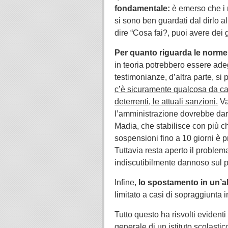
fondamentale:
è emerso che i r
si sono ben guardati dal dirlo al
dire “Cosa fai?, puoi avere dei 
Per quanto riguarda le norme
in teoria potrebbero essere adeg
testimonianze, d’altra parte, si
c’è sicuramente qualcosa da cam
deterrenti, le attuali sanzioni.
Va
l’amministrazione dovrebbe dare
Madia, che stabilisce con più 
sospensioni fino a 10 giorni è p
Tuttavia resta aperto il proble
indiscutibilmente dannoso sul 
Infine,
lo spostamento in un’al
limitato a casi di sopraggiunta i
Tutto questo ha risvolti eviden
generale di un istituto scolastic