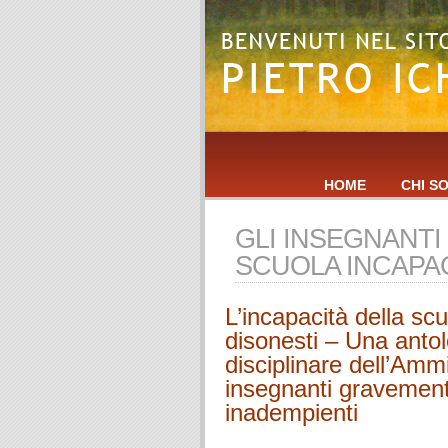
HOME
CHI S
GLI INSEGNANTI
SCUOLA INCAPA
L’incapacità della scu
disonesti – Una antolo
disciplinare dell’Ammi
insegnanti gravement
inadempienti
.