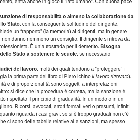
iamento, entra anche in gioco il “lato umano”. Con buona pace
assunzione di responsabilità o almeno la collaborazione da
llo Stato,
con la conseguente solitudine del dirigente.
hiede un “rapporto” (la memoria) ai dirigenti, ma in genere
on danno nemmeno un consiglio. Il dirigente si ritrova da
ofessionista. È un’autostrada per il demerito.
Bisogna
dello Stato a sostenere le scuole,
se necessario
iudici del lavoro,
molti dei quali tendono a “proteggere” i
gia la prima parte del libro di Piero Ichino
Il lavoro ritrovato
).
ità e di proporzionalità sono soggetti a interpretazioni
altro: si dice che la procedura è corretta, ma la sanzione è
o rispettato il principio di gradualità. In un modo o in un
liano. Ricorsi, avvocati, errori formali veri o presunti, infiniti
 quanto riguarda i casi gravi, se si è troppo graduali non c’è
e ci sono delle tabelle relative alle sanzioni, ma spesso