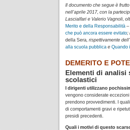
Il documento che segue è frutto d
nell’aprile 2017, con la parteci
Lascialfari e Valerio Vagnoli, ol
Merito e della Responsabilità
che può ancora essere evitato
;
della Sera
,
rispettivamente dell
alla scuola pubblica
e
Quando il
DEMERITO E POTER
Elementi di analisi 
scolastici
I dirigenti utilizzano pochissi
vengono considerate eccezioni 
prendono provvedimenti. I qual
di comportamenti gravi e ripetu
presidi precedenti.
Quali i motivi di questo scars