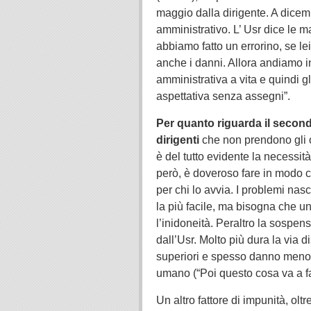
maggio dalla dirigente. A dicem
amministrativo. L’ Usr dice le 
abbiamo fatto un errorino, se l
anche i danni. Allora andiamo i
amministrativa a vita e quindi 
aspettativa senza assegni”.
Per quanto riguarda il secon
dirigenti
che non prendono gli 
è del tutto evidente la necess
però, è doveroso fare in modo c
per chi lo avvia. I problemi na
la più facile, ma bisogna che un
l’inidoneità. Peraltro la sospen
dall’Usr. Molto più dura la via d
superiori e spesso danno meno. S
umano (“Poi questo cosa va a fa
Un altro fattore di impunità, oltr