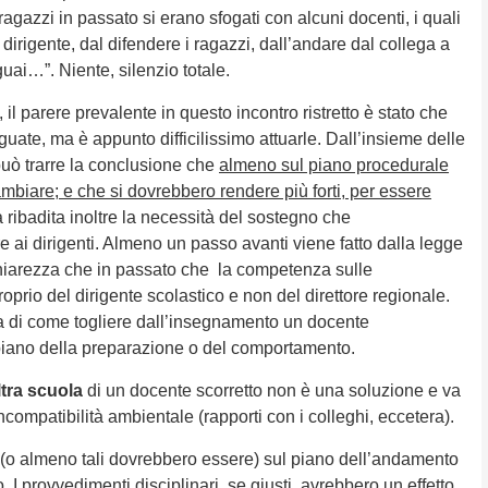
agazzi in passato si erano sfogati con alcuni docenti, i quali
 dirigente, dal difendere i ragazzi, dall’andare dal collega a
guai…”. Niente, silenzio totale.
, il parere prevalente in questo incontro ristretto è stato che
uate, ma è appunto difficilissimo attuarle. Dall’insieme delle
 può trarre la conclusione che
almeno sul piano procedurale
biare; e che si dovrebbero rendere più forti, per essere
 ribadita inoltre la necessità del sostegno che
 ai dirigenti. Almeno un passo avanti viene fatto dalla legge
chiarezza che in passato che la competenza sulle
roprio del dirigente scolastico e non del direttore regionale.
ma di come togliere dall’insegnamento un docente
piano della preparazione o del comportamento.
tra scuola
di un docente scorretto non è una soluzione e va
ncompatibilità ambientale (rapporti con i colleghi, eccetera).
ti (o almeno tali dovrebbero essere) sul piano dell’andamento
o. I provvedimenti disciplinari, se giusti, avrebbero un effetto