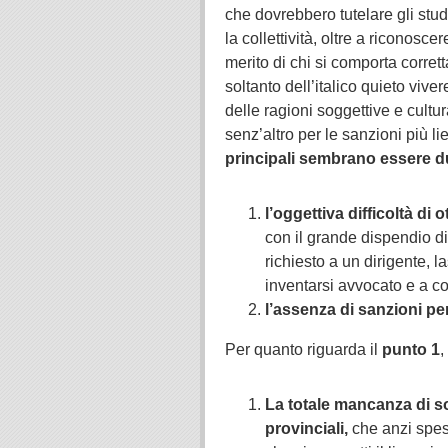
che dovrebbero tutelare gli stude
la collettività, oltre a riconosce
merito di chi si comporta corret
soltanto dell’italico quieto viver
delle ragioni soggettive e cultu
senz’altro per le sanzioni più li
principali sembrano essere 
l’oggettiva difficoltà di 
con il grande dispendio d
richiesto a un dirigente, 
inventarsi avvocato e a c
l’assenza di sanzioni pe
Per quanto riguarda il
punto 1
,
La totale mancanza di sos
provinciali,
che anzi spes