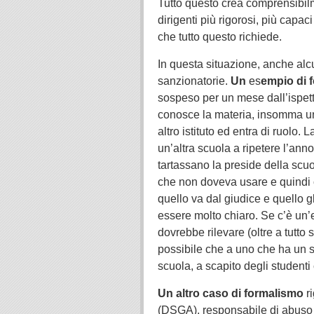
Tutto questo crea comprensibilm
dirigenti più rigorosi, più capaci
che tutto questo richiede.
In questa situazione, anche alcu
sanzionatorie.
Un
es
empio di f
sospeso per un mese dall’ispett
conosce la materia, insomma un
altro istituto ed entra di ruolo.
un’altra scuola a ripetere l’ann
tartassano la preside della scu
che non doveva usare e quindi 
quello va dal giudice e quello g
essere molto chiaro. Se c’è un’
dovrebbe rilevare (oltre a tutt
possibile che a uno che ha un si
scuola, a scapito degli studenti
Un altro caso
di formalismo
ri
(DSGA), responsabile di abuso di 