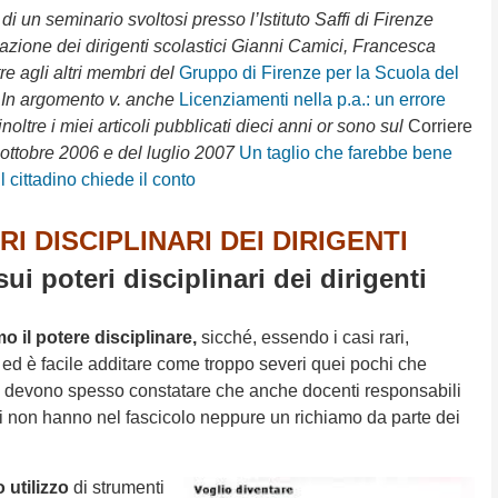
i un seminario svoltosi presso l’Istituto Saffi di Firenze
pazione dei dirigenti scolastici Gianni Camici, Francesca
tre agli altri membri del
Gruppo di Firenze per la Scuola del
–
In argomento v. anche
Licenziamenti nella p.a.: un errore
 inoltre i miei articoli pubblicati dieci anni or sono sul
Corriere
’ottobre 2006 e del luglio 2007
Un taglio che farebbe bene
 cittadino chiede il conto
.
.
I DISCIPLINARI DEI DIRIGENTI
sui poteri disciplinari dei dirigenti
mo il potere disciplinare,
sicché, essendo i casi rari,
ed è facile additare come troppo severi quei pochi che
i devono spesso constatare che anche docenti responsabili
ti non hanno nel fascicolo neppure un richiamo da parte dei
o utilizzo
di strumenti