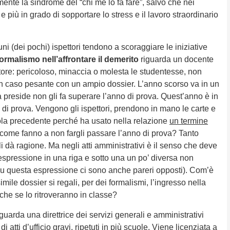
ente la sindrome del “chi me lo fa fare”, salvo che nei
 e più in grado di sopportare lo stress e il lavoro straordinario
ni (dei pochi) ispettori tendono a scoraggiare le iniziative
ormalismo nell’affrontare il demerito
riguarda un docente
ore: pericoloso, minaccia o molesta le studentesse, non
 caso pesante con un ampio dossier. L’anno scorso va in un
 La preside non gli fa superare l’anno di prova. Quest’anno è in
o di prova. Vengono gli ispettori, prendono in mano le carte e
ola precedente perché ha usato nella relazione
un termine
come fanno a non fargli passare l’anno di prova? Tanto
li dà ragione. Ma negli atti amministrativi è il senso che deve
espressione in una riga e sotto una un po’ diversa non
o su questa espressione ci sono anche pareri opposti). Com’è
mile dossier si regali, per dei formalismi, l’ingresso nella
 che se lo ritroveranno in classe?
guarda una direttrice dei servizi generali e amministrativi
atti d’ufficio gravi, ripetuti in più scuole. Viene licenziata a