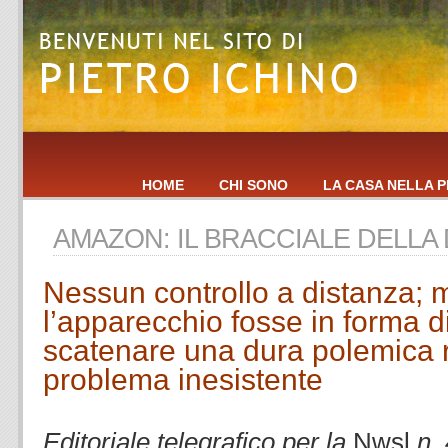
HOME
CHI SONO
LA CASA NELLA P
AMAZON: IL BRACCIALE DELLA
Nessun controllo a distanza; 
l’apparecchio fosse in forma d
scatenare una dura polemica ri
problema inesistente
.
Editoriale telegrafico per la
Nwsl
n.