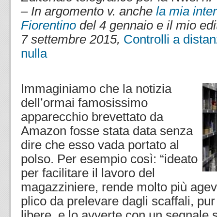
– In argomento v. anche
la mia inte
Fiorentino
del 4 gennaio e il mio edit
7 settembre 2015,
Controlli a dista
nulla
.
.
Immaginiamo che la notizia
dell’ormai famosissimo
apparecchio brevettato da
Amazon fosse stata data senza
dire che esso vada portato al
polso. Per esempio così: “ideato
per facilitare il lavoro del
magazziniere, rende molto più agevo
plico da prelevare dagli scaffali, pu
libere, e lo avverte con un segnale 