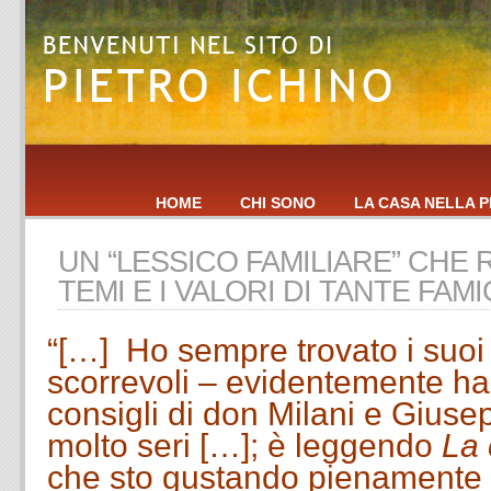
HOME
CHI SONO
LA CASA NELLA P
UN “LESSICO FAMILIARE” CHE 
TEMI E I VALORI DI TANTE FAMI
“[…] Ho sempre trovato i suoi sc
scorrevoli – evidentemente ha 
consigli di don Milani e Giuse
molto seri […]; è leggendo
La 
che sto gustando pienamente 