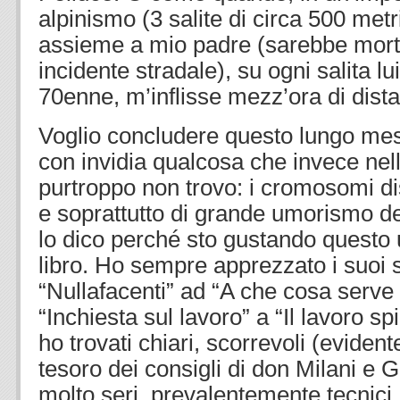
alpinismo (3 salite di circa 500 metri 
assieme a mio padre (sarebbe mort
incidente stradale), su ogni salita lu
70enne, m’inflisse mezz’ora di dist
Voglio concludere questo lungo me
con invidia qualcosa che invece nel
purtroppo non trovo: i cromosomi diss
e soprattutto di grande umorismo del
lo dico perché sto gustando questo
libro. Ho sempre apprezzato i suoi sc
“Nullafacenti” ad “A che cosa serve 
“Inchiesta sul lavoro” a “Il lavoro sp
ho trovati chiari, scorrevoli (eviden
tesoro dei consigli di don Milani e
molto seri, prevalentemente tecnici.