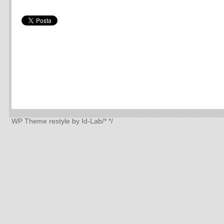
WP Theme
restyle by Id-Lab
/*
*/