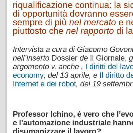
riqualificazione continua: la si
di opportunità dovranno esser
sempre di più
nel mercato
e ne
piuttosto che
nel rapporto
di l
.
Intervista a cura di Giacomo Govoni
nell’inserto
Dossier
de
Il Giornale,
g
argomento v. anche
,
I diritti del la
economy
, del 13 aprile, e
Il diritto 
Internet e dei robot
, del 19 settemb
.
.
Professor Ichino, è vero che l’ev
e l’automazione industriale hanno 
disumanizzare il lavoro?