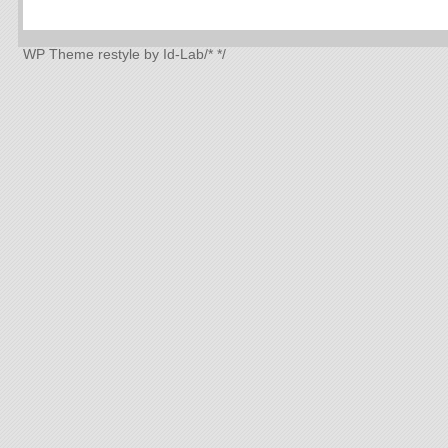
WP Theme
restyle by Id-Lab
/*
*/