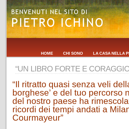
HOME
CHI SONO
LA CASA NELLA P
“UN LIBRO FORTE E CORAGGI
“Il ritratto quasi senza veli del
borghese’ e del tuo percorso n
del nostro paese ha rimescolat
ricordi dei tempi andati a Mila
Courmayeur”
.