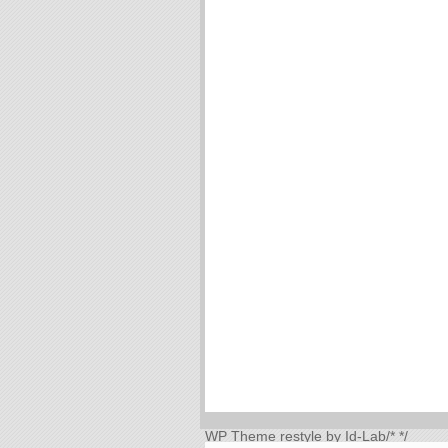
WP Theme
restyle by Id-Lab
/*
*/