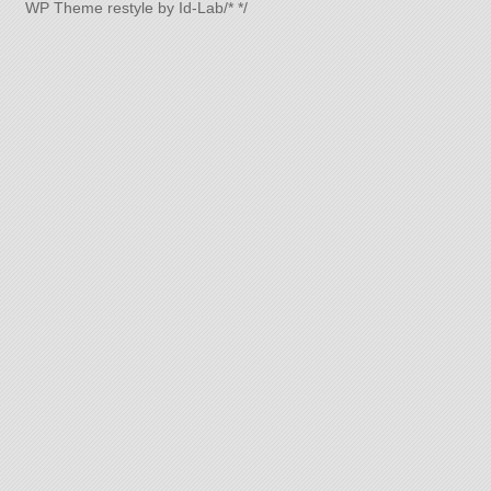
WP Theme
restyle by Id-Lab
/*
*/