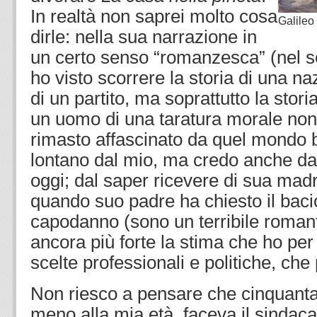
In realtà non saprei molto cosa
Galileo
dirle: nella sua narrazione in
un certo senso “romanzesca” (nel 
ho visto scorrere la storia di una na
di un partito, ma soprattutto la stori
un uomo di una taratura morale no
rimasto affascinato da quel mondo 
lontano dal mio, ma credo anche da
oggi; dal saper ricevere di sua madr
quando suo padre ha chiesto il bac
capodanno (sono un terribile romanti
ancora più forte la stima che ho per
scelte professionali e politiche, ch
Non riesco a pensare che cinquanta a
meno alla mia età, faceva il sindacal