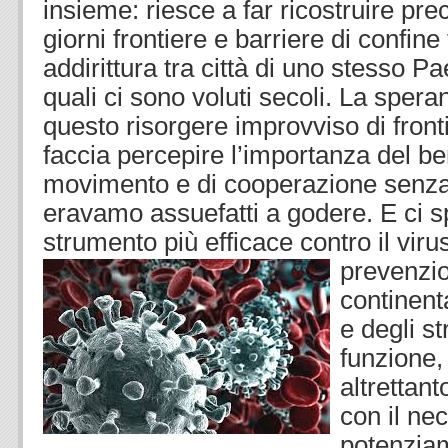
insieme: riesce a far ricostruire pr
giorni frontiere e barriere di confine
addirittura tra città di uno stesso P
quali ci sono voluti secoli. La sper
questo risorgere improvviso di fronti
faccia percepire l’importanza del ben
movimento e di cooperazione senza c
eravamo assuefatti a godere. E ci sp
strumento più efficace contro il viru
prevenzion
continenta
e degli s
funzione, 
altrettant
con il ne
potenzia