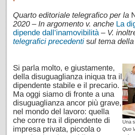
.
Quarto editoriale telegrafico per la
N
2020 – In argomento v. anche
La di
dipende dall’inamovibilità
– V. inoltr
telegrafici precedenti
s
ul tema dell
Si parla molto, e giustamente,
della disuguaglianza iniqua tra il
dipendente stabile e il precario.
Ma oggi siamo di fronte a una
disuguaglianza ancor più grave,
nel mondo del lavoro: quella
che corre tra il dipendente di
Una s
impresa privata, piccola o
Quo 