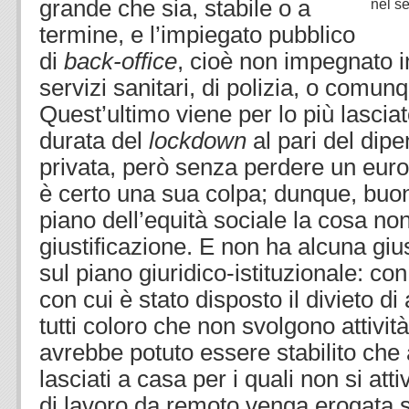
grande che sia, stabile o a
nel se
termine, e l’impiegato pubblico
di
back-office
, cioè non impegnato i
servizi sanitari, di polizia, o comun
Quest’ultimo viene per lo più lasciat
durata del
lockdown
al pari del dip
privata, però senza perdere un euro
è certo una sua colpa; dunque, buon 
piano dell’equità sociale la cosa no
giustificazione. E non ha alcuna giu
sul piano giuridico-istituzionale: co
con cui è stato disposto il divieto di
tutti coloro che non svolgono attivit
avrebbe potuto essere stabilito che 
lasciati a casa per i quali non si at
di lavoro da remoto venga erogata s