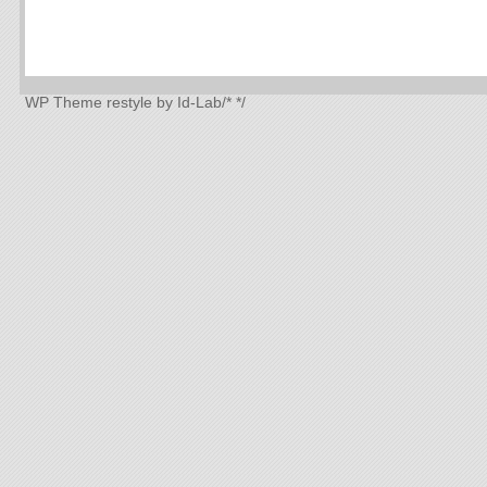
WP Theme
restyle by Id-Lab
/*
*/