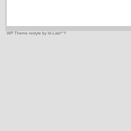
WP Theme
restyle by Id-Lab
/*
*/