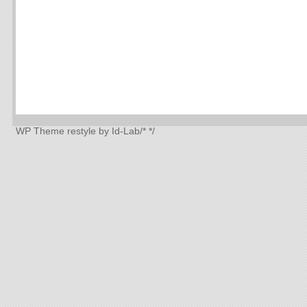
WP Theme
restyle by Id-Lab
/*
*/