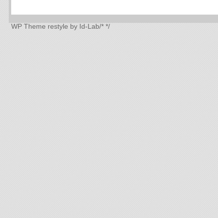
WP Theme
restyle by Id-Lab
/*
*/