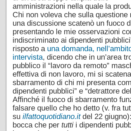
amministrazioni nella quale la produt
Chi non voleva che sulla questione 
una discussione scatenò un fuoco d
presentando le mie osservazioni co
indiscriminato ai dipendenti pubblici
risposto a
una domanda, nell’ambito
intervista
, dicendo che in un’area t
pubblico il “lavoro da remoto” masc
effettiva di non lavoro, mi si scatena
sbarramento di chi mi presenta co
dipendenti pubblici” e “detrattore de
Affinché il fuoco di sbarramento fun
falsare quello che ho detto (v. fra tu
su
ilfattoquotidiano.it
del 22 giugno):
bocca che per
tutti
i dipendenti pubb