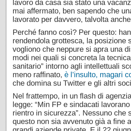
lavoro da casa sia stato una vacan
mai affermato, ben sapendo che una
lavorato per davvero, talvolta anche
Perché fanno così? Per questo: han
rendendola grottesca, la posizione 
vogliono che neppure si apra una d
modi nei quali si concreta la tecnic
sanitario” intorno agli intellettuali 
meno raffinato,
è l’insulto, magari 
che domina su Twitter e gli altri soci
Nel frattempo, in un flash di agenzi
legge: “Min FP e sindacati lavorano 
rientro in sicurezza”. Nessuno che 
questo non sia avvenuto già a fine a
grandi aziende private. E il 22 giug