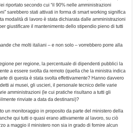
 lei riportato secondo cui “il 90% nelle amministrazioni
oni” sarebbero stati attivati in forma di smart working significa
a modalità di lavoro è stata dichiarata dalle amministrazioni
er giustificare il mantenimento dello stipendio pieno di tutti
ande che molti italiani – e non solo – vorrebbero porre alla
 regione per regione, la percentuale di dipendenti pubblici la
mente a essere svolta da remoto (quella che la ministra indica
rte di questa è stata svolta effettivamente? Hanno davvero
tti ai musei, gli uscieri, il personale tecnico delle varie
arie amministrazioni (le cui pratiche risultano a tutti gli
bilmente rinviate a data da destinarsi)?
to un monitoraggio in proposito da parte del ministero della
nche qui tutti o quasi erano attivamente al lavoro, su ciò
o a maggio il ministero non sia in grado di fornire alcun