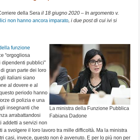
orriere della Sera
il 18 giugno 2020 – In argomento v.
bblici non hanno ancora imparato
,
i due post di cui ivi si
 della funzione
ce “orgogliosa
i dipendenti pubblici”
 di gran parte dei loro
gli italiani siano
one al dovere e al
in questo periodo hanno
 forze di polizia e una
 gli insegnanti che
La ministra della Funzione Pubblica
anza arrabattandosi
Fabiana Dadone
i addetti a servizi non
 a svolgere il loro lavoro tra mille difficoltà. Ma la ministra
tri casi, invece, questo non è avvenuto. E per lo più non per