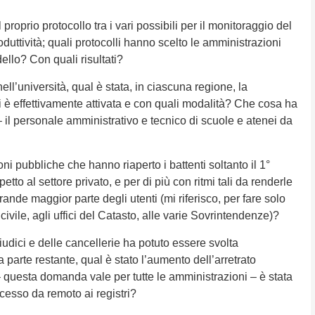
proprio protocollo tra i vari possibili per il monitoraggio del
duttività; quali protocolli hanno scelto le amministrazioni
lo? Con quali risultati?
ell’università, qual è stata, in ciascuna regione, la
i è effettivamente attivata e con quali modalità? Che cosa ha
 il personale amministrativo e tecnico di scuole e atenei da
i pubbliche che hanno riaperto i battenti soltanto il 1°
etto al settore privato, e per di più con ritmi tali da renderle
grande maggior parte degli utenti (mi riferisco, per fare solo
ivile, agli uffici del Catasto, alle varie Sovrintendenze)?
iudici e delle cancellerie ha potuto essere svolta
 parte restante, qual è stato l’aumento dell’arretrato
questa domanda vale per tutte le amministrazioni – è stata
ccesso da remoto ai registri?