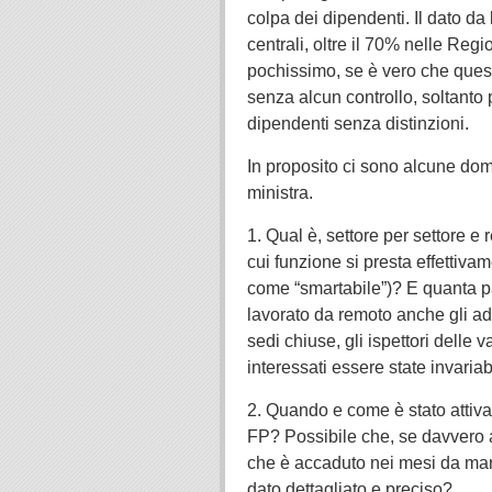
colpa dei dipendenti. Il dato da
centrali, oltre il 70% nelle Regi
pochissimo, se è vero che quest
senza alcun controllo, soltanto p
dipendenti senza distinzioni.
In proposito ci sono alcune dom
ministra.
1. Qual è, settore per settore e
cui funzione si presta effettiva
come “smartabile”)? E quanta pa
lavorato da remoto anche gli adde
sedi chiuse, gli ispettori delle v
interessati essere state invaria
2. Quando e come è stato attiva
FP? Possibile che, se davvero a
che è accaduto nei mesi da marz
dato dettagliato e preciso?