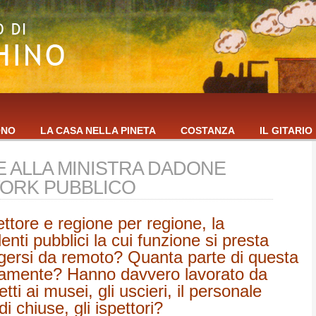
ONO
LA CASA NELLA PINETA
COSTANZA
IL GITARIO
 ALLA MINISTRA DADONE
ORK PUBBLICO
ettore e regione per regione, la
nti pubblici la cui funzione si presta
lgersi da remoto? Quanta parte di questa
tivamente? Hanno davvero lavorato da
ti ai musei, gli uscieri, il personale
i chiuse, gli ispettori?