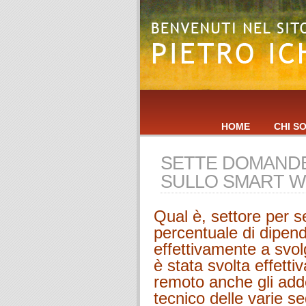
HOME
CHI S
SETTE DOMANDE
SULLO SMART W
Qual è, settore per s
percentuale di dipende
effettivamente a svo
è stata svolta effet
remoto anche gli addet
tecnico delle varie sed