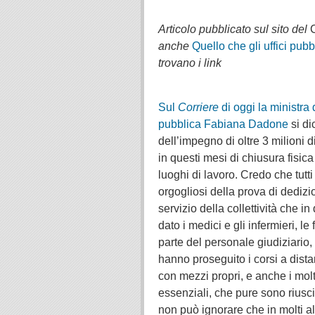
.
Articolo pubblicato sul sito del
C
anche
Quello che gli uffici pu
trovano i link
.
.
Sul
Corriere
di oggi la ministra
pubblica Fabiana Dadone
si di
dell’impegno di oltre 3 milioni d
in questi mesi di chiusura fisica
luoghi di lavoro. Credo che tutti 
orgogliosi della prova di dedizi
servizio della collettività che 
dato i medici e gli infermieri, le
parte del personale giudiziario,
hanno proseguito i corsi a dist
con mezzi propri, e anche i molt
essenziali, che pure sono riusciti
non può ignorare che in molti al