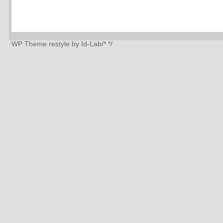
WP Theme
restyle by Id-Lab
/*
*/