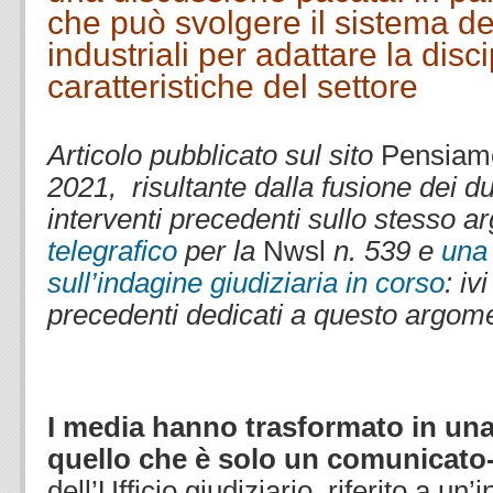
che può svolgere il sistema del
industriali per adattare la disc
caratteristiche del settore
.
Articolo pubblicato sul sito
Pensiamo 
2021, risultante dalla fusione dei du
interventi precedenti sullo stesso 
telegrafico
per la
Nwsl
n. 539 e
una
sull’indagine giudiziaria in corso
: iv
precedenti dedicati a questo argom
.
.
I media hanno trasformato in una
quello che è solo un comunicat
dell’Ufficio giudiziario, riferito a un’