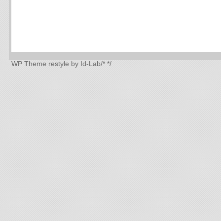
WP Theme
restyle by Id-Lab
/*
*/