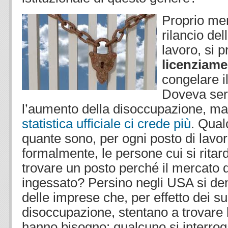
Proprio men
rilancio del
lavoro, si p
licenziame
congelare i
Doveva ser
l’aumento della disoccupazione, m
statistica ufficiale ci crede più
. Qual
quante sono, per ogni posto di lavoro
formalmente, le persone cui si ritard
trovare un posto perché il mercato d
ingessato? Persino negli USA si de
delle imprese che, per effetto dei su
disoccupazione, stentano a trovare 
hanno bisogno; qualcuno si interro