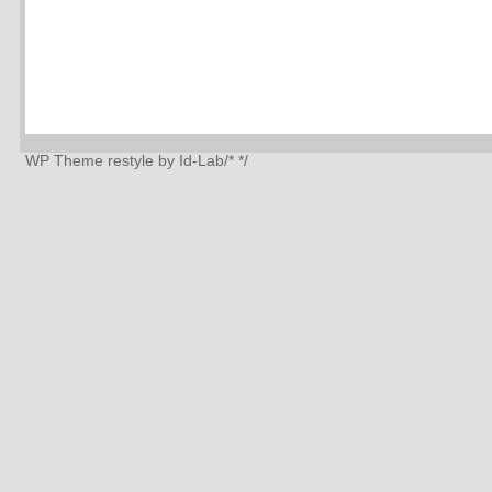
WP Theme
restyle by Id-Lab
/*
*/