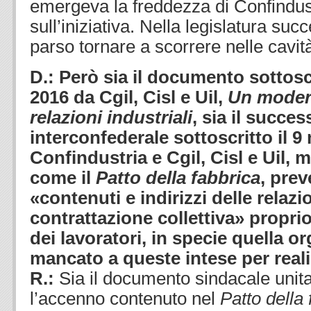
emergeva la freddezza di Confindust
sull’iniziativa. Nella legislatura suc
parso tornare a scorrere nelle cavit
D.: Però sia il documento sottosc
2016 da Cgil, Cisl e Uil,
Un moder
relazioni industriali
, sia il succe
interconfederale sottoscritto il 
Confindustria e Cgil, Cisl e Uil,
come il
Patto della fabbrica
, prev
«contenuti e indirizzi delle relazio
contrattazione collettiva» propri
dei lavoratori, in specie quella o
mancato a queste intese per real
R.:
Sia il documento sindacale unita
l’accenno contenuto nel
Patto della 