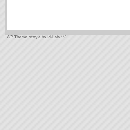
WP Theme
restyle by Id-Lab
/*
*/