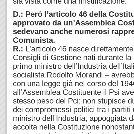
sia vista come una mistificazione.
D.:
Però l’articolo 46 della Costit
approvato da un’Assemblea Costi
sedevano anche numerosi rappres
Comunista.
R.:
L’articolo 46 nasce direttamente
Consigli di Gestione nati durante la
primo ministro dell’Industria dell’Ita
socialista Rodolfo Morandi – avrebb
con una legge già nel corso del 194
all’Assemblea Costituente il Psi avev
stesso peso del Pci; non stupisce 
dei compromessi politici tra i partit
ministro dell’Industria, appoggiata da
accolta nella Costituzione nonostant