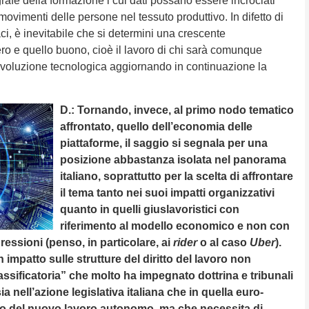
fe della formazione i cui dati possano essere incrociati
 i movimenti delle persone nel tessuto produttivo. In difetto di
caci, è inevitabile che si determini una crescente
ero e quello buono, cioè il lavoro di chi sarà comunque
evoluzione tecnologica aggiornando in continuazione la
D.: Tornando, invece, al primo nodo tematico
affrontato, quello dell’economia delle
piattaforme, il saggio si segnala per una
posizione abbastanza isolata nel panorama
italiano, soprattutto per la scelta di affrontare
il tema tanto nei suoi impatti organizzativi
quanto in quelli giuslavoristici con
riferimento al modello economico e non con
essioni (penso, in particolare, ai
rider
o al caso
Uber
).
 impatto sulle strutture del diritto del lavoro non
assificatoria” che molto ha impegnato dottrina e tribunali
ia nell’azione legislativa italiana che in quella euro-
ndo del nuovo lavoro autonomo, ma che necessita di