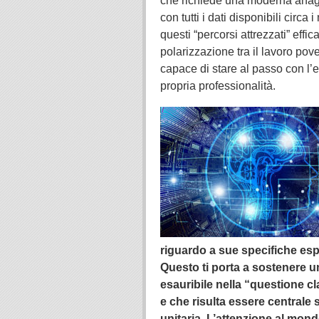
che richiede una moderna anagra
con tutti i dati disponibili circa
questi “percorsi attrezzati” effi
polarizzazione tra il lavoro pov
capace di stare al passo con l’
propria professionalità.
riguardo a sue specifiche espr
Questo ti porta a sostenere un
esauribile nella “questione cl
e che risulta essere centrale s
unitaria. L’attenzione al mo