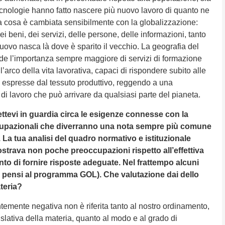
cnologie hanno fatto nascere più nuovo lavoro di quanto ne
na cosa è cambiata sensibilmente con la globalizzazione:
i beni, dei servizi, delle persone, delle informazioni, tanto
uovo nasca là dove è sparito il vecchio. La geografia del
de l’importanza sempre maggiore di servizi di formazione
 l’arco della vita lavorativa, capaci di rispondere subito alle
spresse dal tessuto produttivo, reggendo a una
a di lavoro che può arrivare da qualsiasi parte del pianeta.
ettevi in guardia circa le esigenze connesse con la
ccupazionali che diverranno una nota sempre più comune
i. La tua analisi del quadro normativo e istituzionale
strava non poche preoccupazioni rispetto all’effettiva
to di fornire risposte adeguate. Nel frattempo alcuni
(si pensi al programma GOL). Che valutazione dai dello
ateria?
emente negativa non è riferita tanto al nostro ordinamento,
gislativa della materia, quanto al modo e al grado di