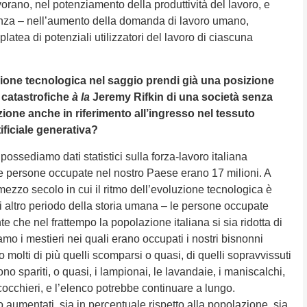
orano, nel potenziamento della produttività del lavoro, e
nza – nell’aumento della domanda di lavoro umano,
atea di potenziali utilizzatori del lavoro di ciascuna
zione tecnologica nel saggio prendi già una posizione
e catastrofiche
à la
Jeremy Rifkin di una società senza
ione anche in riferimento all’ingresso nel tessuto
tificiale generativa?
ossediamo dati statistici sulla forza-lavoro italiana
, le persone occupate nel nostro Paese erano 17 milioni. A
ezzo secolo in cui il ritmo dell’evoluzione tecnologica è
si altro periodo della storia umana – le persone occupate
e che nel frattempo la popolazione italiana si sia ridotta di
mo i mestieri nei quali erano occupati i nostri bisnonni
o molti di più quelli scomparsi o quasi, di quelli sopravvissuti
ono spariti, o quasi, i lampionai, le lavandaie, i maniscalchi,
i cocchieri, e l’elenco potrebbe continuare a lungo.
 aumentati, sia in percentuale rispetto alla popolazione, sia