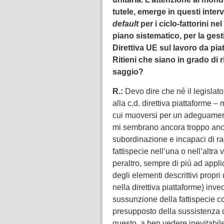
tutele, emerge in questi inter
default
per i ciclo-fattorini ne
piano sistematico, per la gest
Direttiva UE sul lavoro da pia
Ritieni che siano in grado di r
saggio?
R.:
Devo dire che né il legislat
alla c.d. direttiva piattaforme 
cui muoversi per un adeguament
mi sembrano ancora troppo anco
subordinazione e incapaci di ra
fattispecie nell’una o nell’altra
peraltro, sempre di più ad appl
degli elementi descrittivi propri
nella direttiva piattaforme) inve
sussunzione della fattispecie co
presupposto della sussistenza 
questo, a ben vedere inevitabil