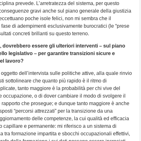
ciplina prevede. L’arretratezza del sistema, per questo
 conseguenze gravi anche sul piano generale della giustizia
eccettuano poche isole felici, non mi sembra che il
ase di adempimenti esclusivamente burocratici (le “prese
ultati concreti brillanti su questo terreno.
ni, dovrebbero essere gli ulteriori interventi – sul piano
lo legislativo – per garantire transizioni sicure e
el lavoro?
ggetto dell’intervista sulle politiche attive, alla quale rinvio
ti sottolineare che quanto più rapido è il ritmo di
icate, tanto maggiore è la probabilità per chi vive del
e occupazione, o di dover cambiare il modo di svolgere il
so rapporto che prosegue; e dunque tanto maggiore è anche
osti “percorsi attrezzati” per la transizione da una
aggiornamento delle competenze, la cui qualità ed efficacia
o capillare e permanente: mi riferisco a un sistema di
a tra formazione impartita e sbocchi occupazionali effettivi,