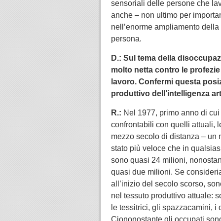
sensoriali delle persone che lav
anche – non ultimo per importa
nell’enorme ampliamento della pl
persona.
D.: Sul tema della disoccupa
molto netta contro le profezi
lavoro. Confermi questa posiz
produttivo dell’intelligenza ar
R.:
Nel 1977, primo anno di cui p
confrontabili con quelli attuali
mezzo secolo di distanza – un m
stato più veloce che in qualsia
sono quasi 24 milioni, nonostant
quasi due milioni. Se consideria
all’inizio del secolo scorso, son
nel tessuto produttivo attuale: s
le tessitrici, gli spazzacamini, 
Ciononostante gli occupati sono