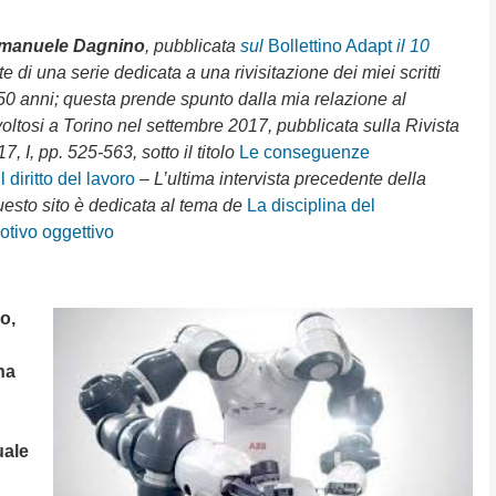
Emanuele Dagnino
, pubblicata
sul
Bollettino Adapt
il 10
te di una serie dedicata a una rivisitazione dei miei scritti
i 50 anni; questa prende spunto dalla mia relazione al
ltosi a Torino nel settembre 2017, pubblicata sulla Rivista
7, I, pp. 525-563, sotto il titolo
Le conseguenze
 diritto del lavoro
– L’ultima intervista precedente della
esto sito è dedicata al tema de
La disciplina del
otivo oggettivo
o,
ha
uale