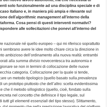
venti solo funzionalmente ad una disciplina speciale e di
l caso italiano e, in maniera più ampia e rilevante sul
ione dell’
algorithmic management
all’interno della
ttaforma. Cosa pensi di questi interventi normativi?
ispondere alle sollecitazioni che ponevi all’interno del
ore nazionale né quello europeo – qui mi riferisco soprattutto
– mi sembrano avere le idee molto chiare circa la direzione in
o ambizioso dell’ordinamento alla nuova realtà: entrambi
rati alla
summa divisio
novecentesca tra autonomia e
gionare se non in termini di collocazione delle nuove
 vecchia categoria. Collocazione per la quale si tende,
icare un metodo tipologico (quello basato sulla
prevalenza
 di un prototipo piuttosto che dell’altro: scelta evidentissima
ce che il metodo sillogistico (quello, cioè, fondato sulla
ncreta nel concetto che definisce il tipo legale, sul
di
tutti gli elementi essenziali
del tipo stesso). Slittamento,
e, dal momento che nella prestazione lavorativa del
platform