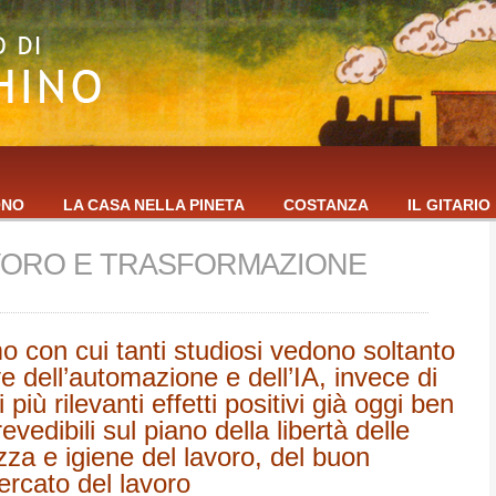
ONO
LA CASA NELLA PINETA
COSTANZA
IL GITARIO
AVORO E TRASFORMAZIONE
o con cui tanti studiosi vedono soltanto
e dell’automazione e dell’IA, invece di
 più rilevanti effetti positivi già oggi ben
revedibili sul piano della libertà delle
zza e igiene del lavoro, del buon
rcato del lavoro