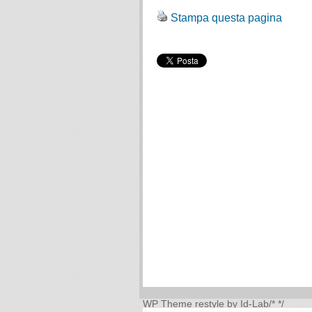
Stampa questa pagina
WP Theme
restyle by Id-Lab
/*
*/