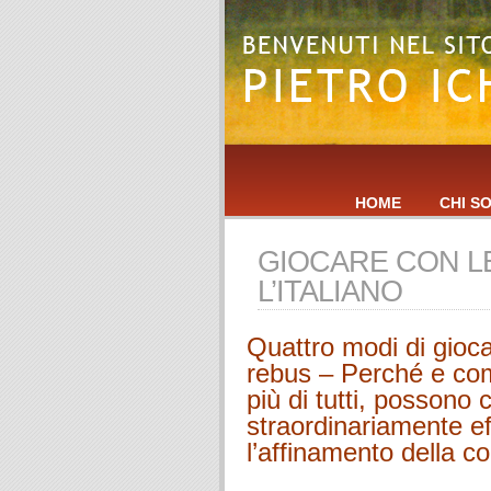
HOME
CHI S
GIOCARE CON L
L’ITALIANO
Quattro modi di gioca
rebus – Perché e come
più di tutti, possono c
straordinariamente eff
l’affinamento della c
.